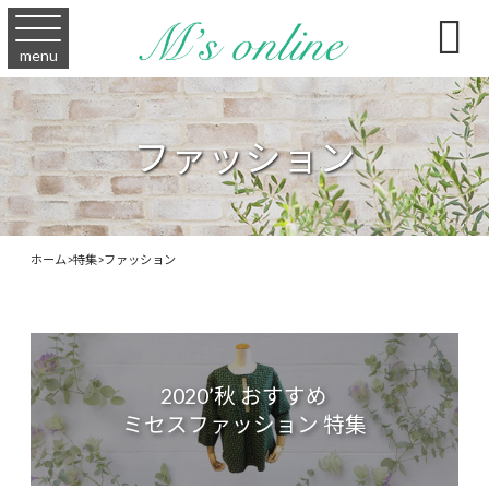

menu
ファッション
ホーム
>
特集
>
ファッション
2020’秋 おすすめ
ミセスファッション 特集